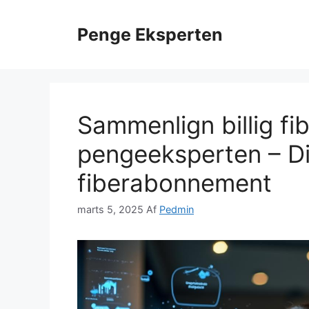
Hop
til
Penge Eksperten
indhold
Sammenlign billig fi
pengeeksperten – Din
fiberabonnement
marts 5, 2025
Af
Pedmin