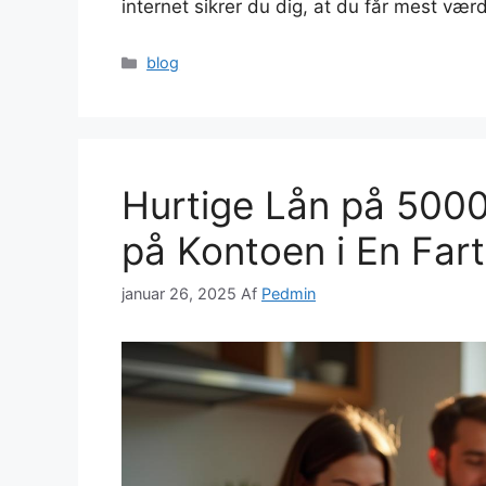
internet sikrer du dig, at du får mest væ
Kategorier
blog
Hurtige Lån på 5000
på Kontoen i En Fart
januar 26, 2025
Af
Pedmin